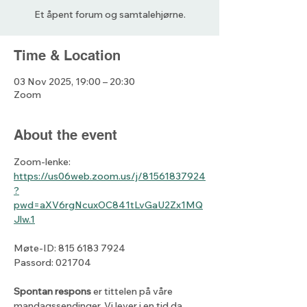
Et åpent forum og samtalehjørne.
Time & Location
03 Nov 2025, 19:00 – 20:30
Zoom
About the event
Zoom-lenke: 
https://us06web.zoom.us/j/81561837924
?
pwd=aXV6rgNcuxOC841tLvGaU2Zx1MQ
Jlw.1
Møte-ID: 815 6183 7924
Passord: 021704
Spontan respons
 er tittelen på våre 
mandagssendinger. Vi lever i en tid da 