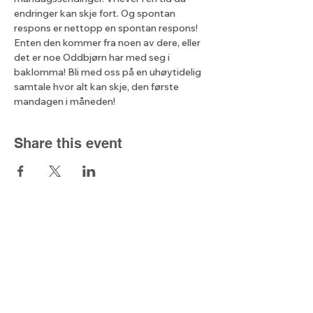
endringer kan skje fort. Og spontan 
respons er nettopp en spontan respons! 
Enten den kommer fra noen av dere, eller 
det er noe Oddbjørn har med seg i 
baklomma! Bli med oss på en uhøytidelig 
samtale hvor alt kan skje, den første 
mandagen i måneden!
Share this event
The light from
the north