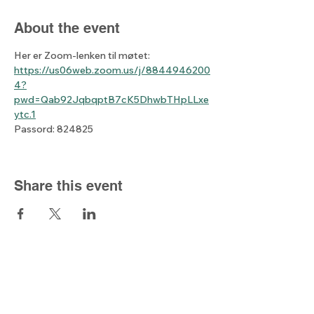
About the event
Her er Zoom-lenken til møtet: 
https://us06web.zoom.us/j/8844946200
4?
pwd=Qab92JqbqptB7cK5DhwbTHpLLxe
ytc.1
Passord: 824825
Share this event
The light from