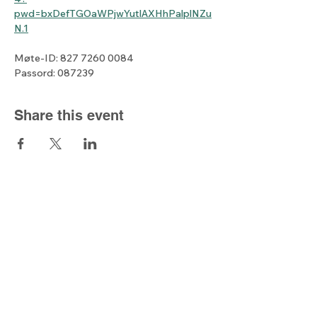
pwd=bxDefTGOaWPjwYutlAXHhPalplNZu
N.1
Møte-ID: 827 7260 0084
Passord: 087239
Share this event
The light from
the north
Kjell@lysetfranord.org