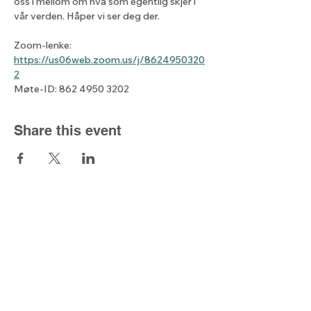
oss i mellom om hva som egentlig skjer i 
vår verden. Håper vi ser deg der.
Zoom-lenke: 
https://us06web.zoom.us/j/8624950320
2
Møte-ID: 862 4950 3202
Share this event
The light from
the north