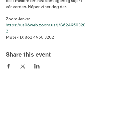
oss i mellom om hva som egentlig skjer i 
vår verden. Håper vi ser deg der.
Zoom-lenke: 
https://us06web.zoom.us/j/8624950320
2
Møte-ID: 862 4950 3202
Share this event
The light from
the north