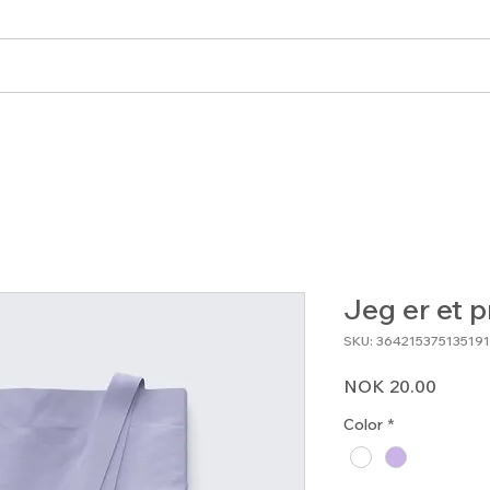
angementer
Blogg
Bli medlem
Forum
Jeg er et 
SKU: 364215375135191
Price
NOK 20.00
Color
*