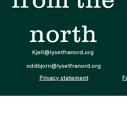
north
Kjell@lysetfranord.org
oddbjorn@lysetfranord.org
Privacy statement
F
© 2024 by Lyset fra nord
Org. no: 933 163 121