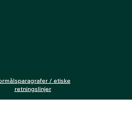
ormålsparagrafer / etiske
retningslinjer