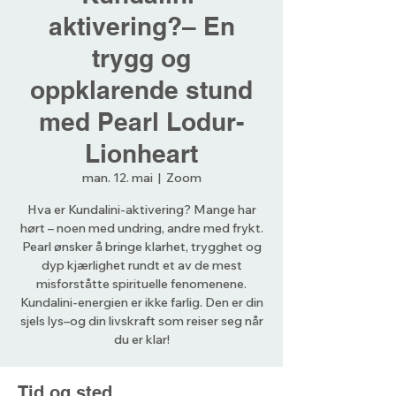
aktivering?– En
trygg og
oppklarende stund
med Pearl Lodur-
Lionheart
man. 12. mai
  |  
Zoom
Hva er Kundalini-aktivering? Mange har
hørt – noen med undring, andre med frykt.
Pearl ønsker å bringe klarhet, trygghet og
dyp kjærlighet rundt et av de mest
misforståtte spirituelle fenomenene.
Kundalini-energien er ikke farlig. Den er din
sjels lys–og din livskraft som reiser seg når
du er klar!
Tid og sted