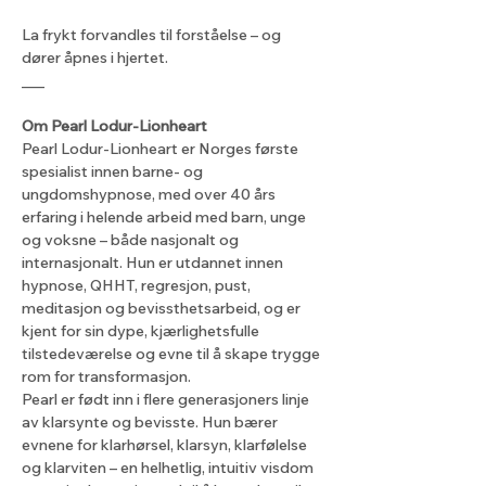
La frykt forvandles til forståelse – og 
dører åpnes i hjertet.
___
Om Pearl Lodur-Lionheart
Pearl Lodur-Lionheart er Norges første 
spesialist innen barne- og 
ungdomshypnose, med over 40 års 
erfaring i helende arbeid med barn, unge 
og voksne – både nasjonalt og 
internasjonalt. Hun er utdannet innen 
hypnose, QHHT, regresjon, pust, 
meditasjon og bevissthetsarbeid, og er 
kjent for sin dype, kjærlighetsfulle 
tilstedeværelse og evne til å skape trygge 
rom for transformasjon.
Pearl er født inn i flere generasjoners linje 
av klarsynte og bevisste. Hun bærer 
evnene for klarhørsel, klarsyn, klarfølelse 
og klarviten – en helhetlig, intuitiv visdom 