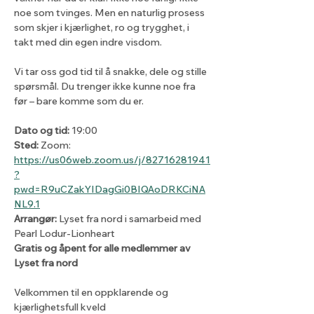
noe som tvinges. Men en naturlig prosess 
som skjer i kjærlighet, ro og trygghet, i 
takt med din egen indre visdom.
Vi tar oss god tid til å snakke, dele og stille 
spørsmål. Du trenger ikke kunne noe fra 
før – bare komme som du er.
Dato og tid:
 19:00
Sted:
 Zoom: 
https://us06web.zoom.us/j/82716281941
?
pwd=R9uCZakYIDagGi0BIQAoDRKCiNA
NL9.1
Arrangør:
 Lyset fra nord i samarbeid med 
Pearl Lodur-Lionheart 
Gratis og åpent for alle medlemmer av 
Lyset fra nord
Velkommen til en oppklarende og 
kjærlighetsfull kveld 