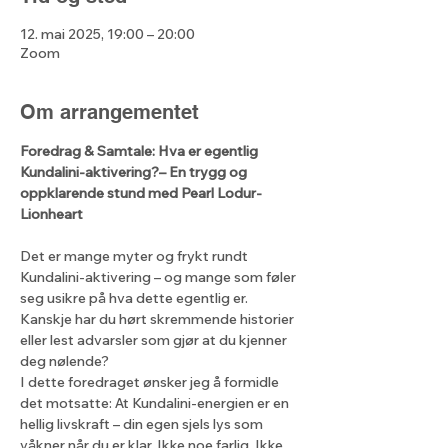
12. mai 2025, 19:00 – 20:00
Zoom
Om arrangementet
Foredrag & Samtale: Hva er egentlig 
Kundalini-aktivering?– En trygg og 
oppklarende stund med Pearl Lodur-
Lionheart
Det er mange myter og frykt rundt 
Kundalini-aktivering – og mange som føler 
seg usikre på hva dette egentlig er. 
Kanskje har du hørt skremmende historier 
eller lest advarsler som gjør at du kjenner 
deg nølende?
I dette foredraget ønsker jeg å formidle 
det motsatte: At Kundalini-energien er en 
hellig livskraft – din egen sjels lys som 
våkner når du er klar. Ikke noe farlig. Ikke 