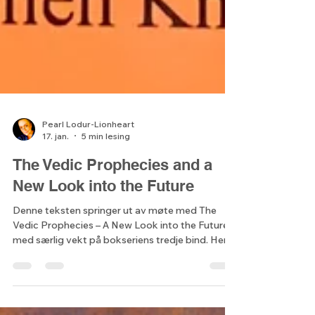
Pearl Lodur-Lionheart
17. jan.
5 min lesing
The Vedic Prophecies and a
New Look into the Future
Denne teksten springer ut av møte med The
Vedic Prophecies – A New Look into the Future,
med særlig vekt på bokseriens tredje bind. Her
speiles vedisk visdom inn i vår egen tid,
overgangen fra Kali Yuga til Den gylne tidsalder,
og menneskets plass i dette skiftet.