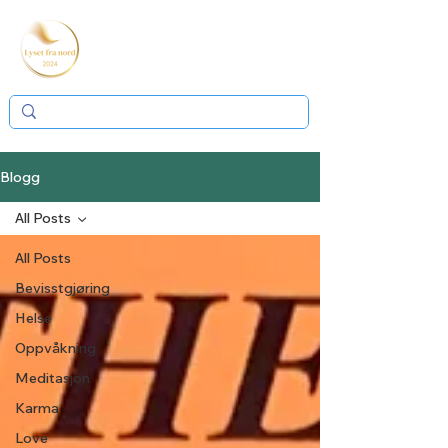
Blogg
All Posts
All Posts
Bevisstgjøring
Helse
Oppvåkning
Meditasjon
Karma
Love