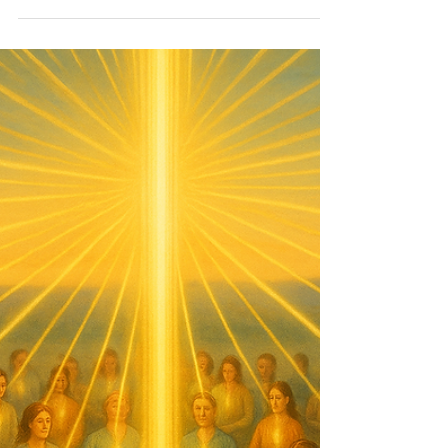
energiene å bevege seg – de bølget, bruste, og
samlet seg til et felt av tillit, varme og åpenhet.
Vi lo, vi gråt, vi åpnet, vi lyttet. Vi delte – ærlig,
nært, ekte. Og energien bar oss alle sammen inn i
en helg fylt med lys, visdom, frigjøring og
fellesskap.