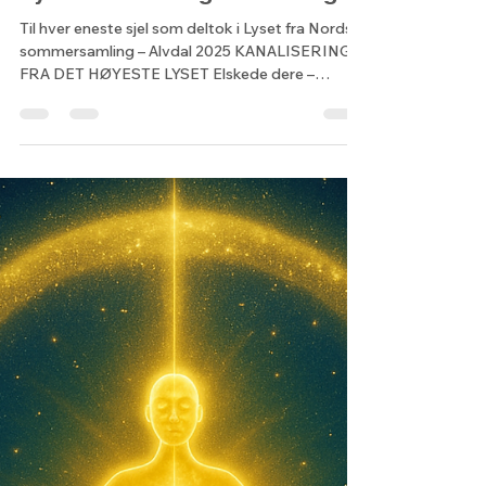
Pearl Lodur-Lionheart
30. juni 2025
3 min lesing
Lyset er tent – og vi er mange!
Til hver eneste sjel som deltok i Lyset fra Nords
sommersamling – Alvdal 2025 KANALISERING
FRA DET HØYESTE LYSET Elskede dere –
lysbærere...