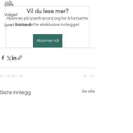
på!
Love
Vil du lese mer?
Valget
Abonner på lysetfranord.org for å fortsette 
å lese dette eksklusive innlegget.
Lyset fra Nord
Abonner nå
Se alle
Siste innlegg