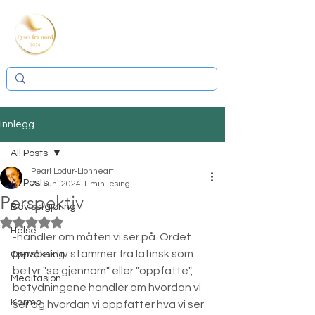
Innlegg
All Posts
Pearl Lodur-Lionheart
All Posts
25. juni 2024
1 min lesing
Perspektiv
Bevisstgjøring
Gitt NaN av 5 stjerner.
Helse
-handler om måten vi ser på. Ordet 
perspektiv stammer fra latinsk som 
Oppvåkning
betyr "se gjennom" eller "oppfatte", 
Meditasjon
betydningene handler om hvordan vi 
Karma
ser og hvordan vi oppfatter hva vi ser 