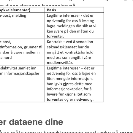
om disse dataene behandles på.
er dataene dine
 på en måte som er hensiktsmessig med tanke på grun