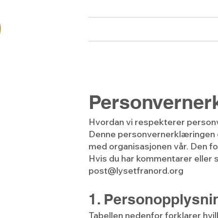
Hjem
Om oss
Arr
Personverner
Hvordan vi respekterer personv
Denne personvernerklæringen gj
med organisasjonen vår. Den for
Hvis du har kommentarer eller 
post@lysetfranord.org
1. Personopplysni
Tabellen nedenfor forklarer hvil