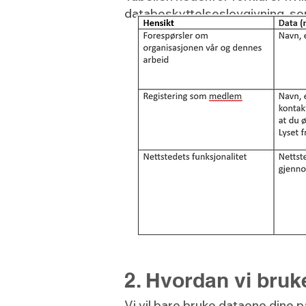
databeskyttelseslovgivning, s
2. Hvordan vi bruk
Vi vil bare bruke dataene dine