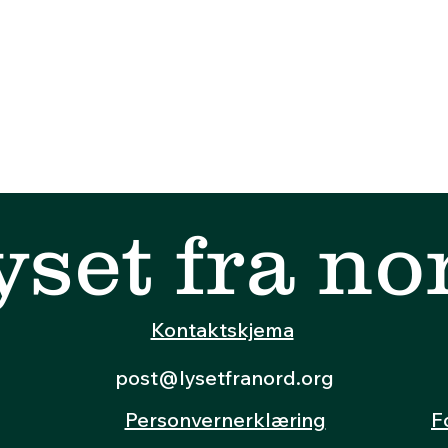
yset fra no
Kontaktskjema
post@lysetfranord.org
Personvernerklæring
F