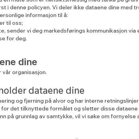
erst i denne policyen. Vi deler ikke dataene dine med t
rsonlige informasjon til å:
 til oss;
tte, sender vi deg markedsførings kommunikasjon via e-
se for deg.
aene dine
r vår organisasjon.
eholder dataene dine
ring og fjerning på alvor og har interne retningslinjer p
r det tilknyttede formålet og sletter disse dataene 
nn på grunnlag av samtykke, vil vi søke om fornyelse 