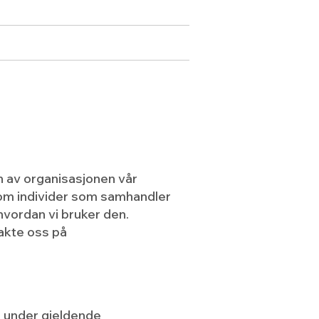
Medlemmer
Mer...
Logg inn
n av organisasjonen vår
 om individer som samhandler
hvordan vi bruker den.
akte oss på
t, under gjeldende