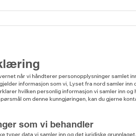
angementer
Blogg
Bli medlem
Forum
klæring
ernet når vi håndterer personopplysninger samlet in
elder informasjon som vi, Lyset fra nord samler inn
klarer hvilken personlig informasjon vi samler inn og 
spørsmål om denne kunngjøringen, kan du gjerne kont
nger som vi behandler
ke typer data vi samler inn og det juridiske grunnlage