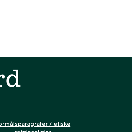
rd
ormålsparagrafer / etiske
retningslinjer