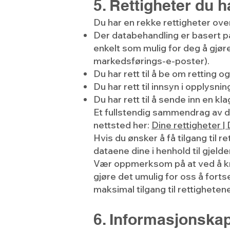
5. Rettigheter du 
Du har en rekke rettigheter ove
Der databehandling er basert på
enkelt som mulig for deg å gjør
markedsførings-e-poster).
Du har rett til å be om retting o
Du har rett til innsyn i opplysni
Du har rett til å sende inn en kl
Et fullstendig sammendrag av d
nettsted her:
Dine rettigheter |
Hvis du ønsker å få tilgang til 
dataene dine i henhold til gjeld
Vær oppmerksom på at ved å krev
gjøre det umulig for oss å fortset
maksimal tilgang til rettigheten
6. Informasjonska