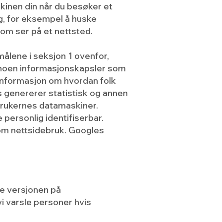
skinen din når du besøker et
g, for eksempel å huske
som ser på et nettsted.
målene i seksjon 1 ovenfor,
 noen informasjonskapsler som
informasjon om hvordan folk
cs genererer statistisk og annen
brukernes datamaskiner.
personlig identifiserbar.
 om nettsidebruk. Googles
te versjonen på
vi varsle personer hvis