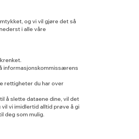
tykket, og vi vil gjøre det så
ederst i alle våre
 krenket.
u på informasjonskommissærens
ke rettigheter du har over
 å slette dataene dine, vil det
l vi imidlertid alltid prøve å gi
til deg som mulig.