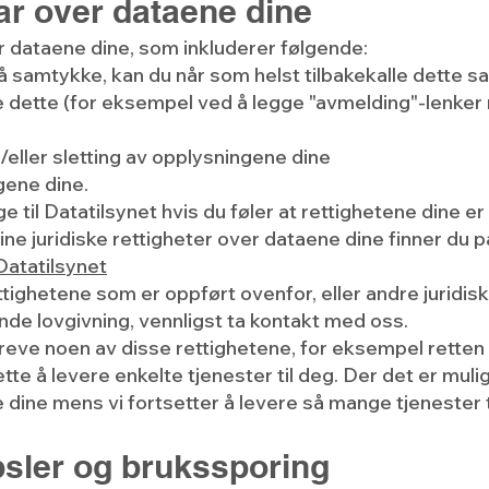
har over dataene dine
r dataene dine, som inkluderer følgende:
 samtykke, kan du når som helst tilbakekalle dette sam
e dette (for eksempel ved å legge "avmelding"-lenker n
g/eller sletting av opplysningene dine
ngene dine.
age til Datatilsynet hvis du føler at rettighetene dine er
ine juridiske rettigheter over dataene dine finner d
 Datatilsynet
rettighetene som er oppført ovenfor, eller andre juridis
ende lovgivning, vennligst ta kontakt med oss.
e noen av disse rettighetene, for eksempel retten til
te å levere enkelte tjenester til deg. Der det er mulig vi
e dine mens vi fortsetter å levere så mange tjenester 
psler og brukssporing