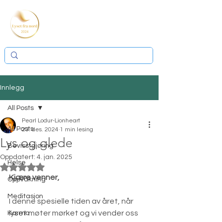
Innlegg
All Posts
Pearl Lodur-Lionheart
All Posts
23. des. 2024
1 min lesing
Lys og glede
Bevisstgjøring
Oppdatert:
4. jan. 2025
Helse
Gitt NaN av 5 stjerner.
Kjære venner,
Oppvåkning
Meditasjon
I denne spesielle tiden av året, når 
lyset møter mørket og vi vender oss 
Karma