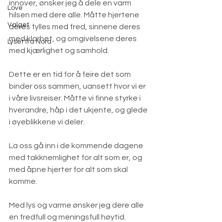
innover, ønsker jeg å dele en varm 
Love
hilsen med dere alle. Måtte hjertene 
Valget
deres fylles med fred, sinnene deres 
med klarhet, og omgivelsene deres 
Lyset fra Nord
med kjærlighet og samhold.
Dette er en tid for å feire det som 
binder oss sammen, uansett hvor vi er 
i våre livsreiser. Måtte vi finne styrke i 
hverandre, håp i det ukjente, og glede 
i øyeblikkene vi deler.
La oss gå inn i de kommende dagene 
med takknemlighet for alt som er, og 
med åpne hjerter for alt som skal 
komme.
Med lys og varme ønsker jeg dere alle 
en fredfull og meningsfull høytid.