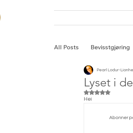
Hjem
Om oss
Arr
All Posts
Bevisstgjøring
Valget
Lyset fra No
Pearl Lodur-Lionhe
Lyset i d
Gitt NaN av 5 stjer
Hei
Abonner på