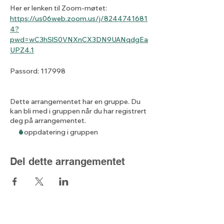
Her er lenken til Zoom-møtet: 
https://us06web.zoom.us/j/8244741681
4?
pwd=wC3hSlS0VNXnCX3DN9UANqdgEa
UPZ4.1
Passord: 117998
Dette arrangementet har en gruppe. Du
kan bli med i gruppen når du har registrert
deg på arrangementet.
1 oppdatering i gruppen
Del dette arrangementet