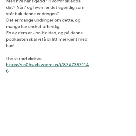
Men hva har skjedd? Hvorfor skjedde 
det? Når? og hvem er det egentlig som 
står bak denne endringen?
Det er mange undringer om dette, og 
mange har undret offentlig.
En av dem er Jon Holden, og på denne 
podkasten skal vi få bli litt mer kjent med 
han!
Her er møtelinken: 
https://us06web.zoom.us/j/8747383114
8
Del dette arrangementet