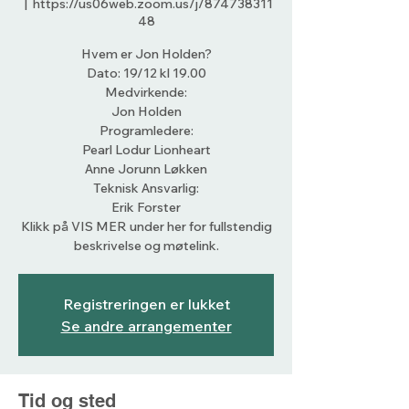
  |  
https://us06web.zoom.us/j/874738311
48
Hvem er Jon Holden?
Dato: 19/12 kl 19.00
Medvirkende:
Jon Holden
Programledere:
Pearl Lodur Lionheart
Anne Jorunn Løkken
Teknisk Ansvarlig:
Erik Forster
Klikk på VIS MER under her for fullstendig
beskrivelse og møtelink.
Registreringen er lukket
Se andre arrangementer
Tid og sted