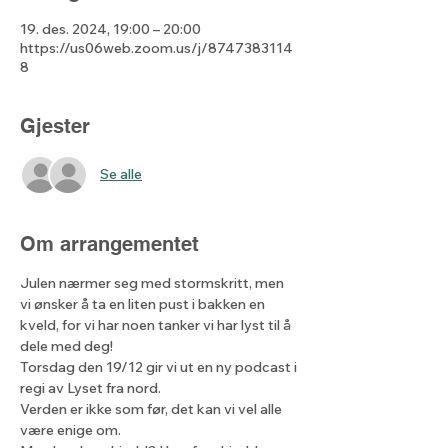
19. des. 2024, 19:00 – 20:00
https://us06web.zoom.us/j/8747383114
8
Gjester
Se alle
Om arrangementet
Julen nærmer seg med stormskritt, men 
vi ønsker å ta en liten pust i bakken en 
kveld, for vi har noen tanker vi har lyst til å 
dele med deg! 
Torsdag den 19/12 gir vi ut en ny podcast i 
regi av Lyset fra nord.
Verden er ikke som før, det kan vi vel alle 
være enige om.