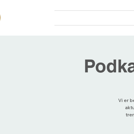
Hjem
Om oss
Arr
Podka
Vi er b
akt
tre