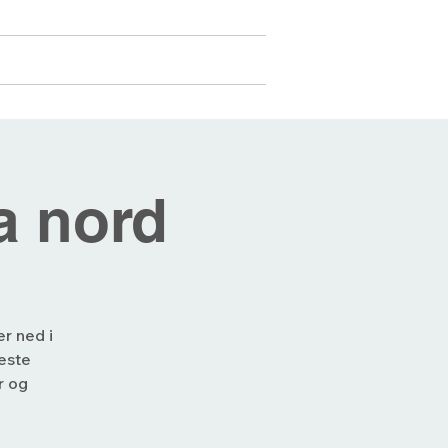
Medlemmer
Mer...
Logg inn
a nord
er ned i
este
r og