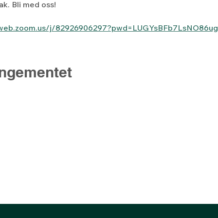
ak. Bli med oss!
06web.zoom.us/j/82926906297?pwd=LUGYsBFb7LsNO86u
angementet