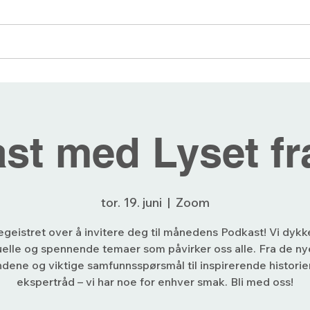
angementer
Blogg
Bli medlem
Forum
st med Lyset fr
tor. 19. juni
  |  
Zoom
egeistret over å invitere deg til månedens Podkast! Vi dykk
uelle og spennende temaer som påvirker oss alle. Fra de ny
ndene og viktige samfunnsspørsmål til inspirerende historie
ekspertråd – vi har noe for enhver smak. Bli med oss!