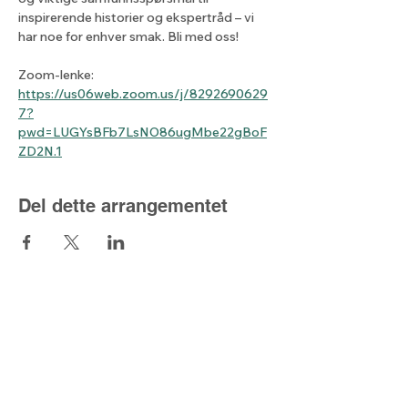
inspirerende historier og ekspertråd – vi 
har noe for enhver smak. Bli med oss!
Zoom-lenke: 
https://us06web.zoom.us/j/8292690629
7?
pwd=LUGYsBFb7LsNO86ugMbe22gBoF
ZD2N.1
Del dette arrangementet
Lyset fra nord