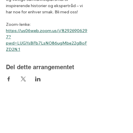
inspirerende historier og ekspertråd – vi 
har noe for enhver smak. Bli med oss!
Zoom-lenke: 
https://us06web.zoom.us/j/8292690629
7?
pwd=LUGYsBFb7LsNO86ugMbe22gBoF
ZD2N.1
Del dette arrangementet
Lyset fra nord