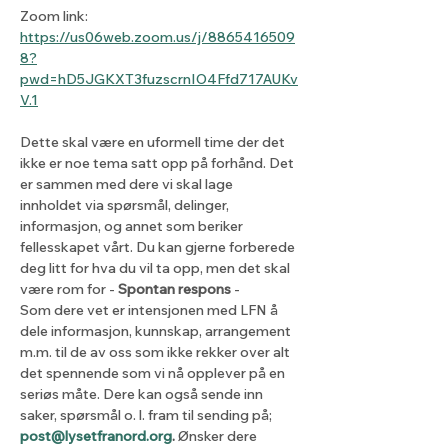
Zoom link: 
https://us06web.zoom.us/j/8865416509
8?
pwd=hD5JGKXT3fuzscrnIO4Ffd717AUKv
V.1
Dette skal være en uformell time der det 
ikke er noe tema satt opp på forhånd. Det 
er sammen med dere vi skal lage 
innholdet via spørsmål, delinger, 
informasjon, og annet som beriker 
fellesskapet vårt. Du kan gjerne forberede 
deg litt for hva du vil ta opp, men det skal 
være rom for - 
Spontan respons
 - 
Som dere vet er intensjonen med LFN å 
dele informasjon, kunnskap, arrangement 
m.m. til de av oss som ikke rekker over alt 
det spennende som vi nå opplever på en 
seriøs måte. Dere kan også sende inn 
saker, spørsmål o. l. fram til sending på; 
post@lysetfranord.org
. 
Ønsker dere 