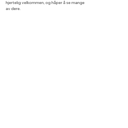
hjertelig velkommen, og håper å se mange 
av dere.
Del dette arrangementet
Lyset fra nord
Kontaktskjema
post@lysetfranord.org
Formålsparagrafer / etiske
retningslinjer