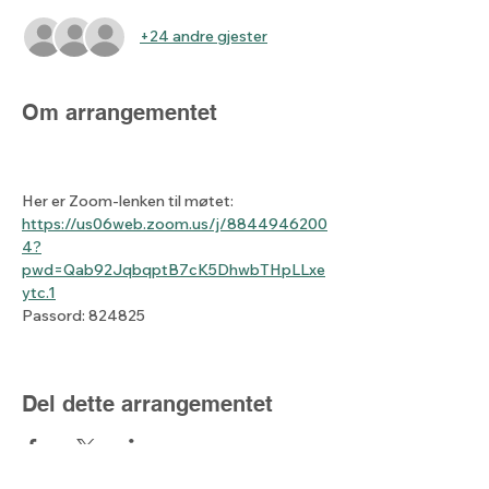
+24 andre gjester
Om arrangementet
Her er Zoom-lenken til møtet: 
https://us06web.zoom.us/j/8844946200
4?
pwd=Qab92JqbqptB7cK5DhwbTHpLLxe
ytc.1
Passord: 824825
Del dette arrangementet