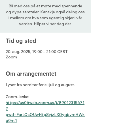
Bli med oss på et møte med spennende
og dype samtaler. Kanskje også deling oss
i mellom om hva som egentlig skjer i vår
verden. Håper vi ser deg der.
Tid og sted
20. aug. 2025, 19:00 – 21:00 CEST
Zoom
Om arrangementet
Lyset fra nord tar ferie i juli og august. 
Zoom-lenke: 
https://us06web.zoom.us/j/89012315671
?
pwd=FarLOcOUwHtpSvjzLXOyqbvmHWk
g0m.1