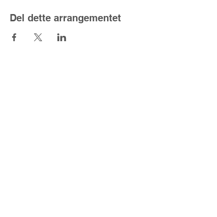
Del dette arrangementet
Lyset fra nord
Kontaktskjema
post@lysetfranord.org
Formålsparagrafer / etiske
retningslinjer
Disclaimer
Personvernerklæring