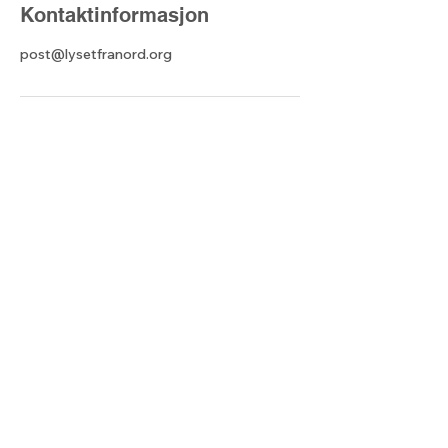
Kontaktinformasjon
post@lysetfranord.org
Lyset fra nord
Kontaktskjema
post@lysetfranord.org
Formålsparagrafer / etiske
retningslinjer
Disclaimer