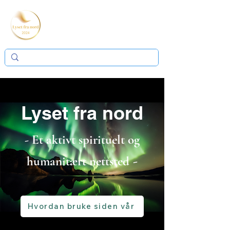
Lyset fra nord
- Et aktivt spirituelt og
-
humanitært nettsted
Hvordan bruke siden vår