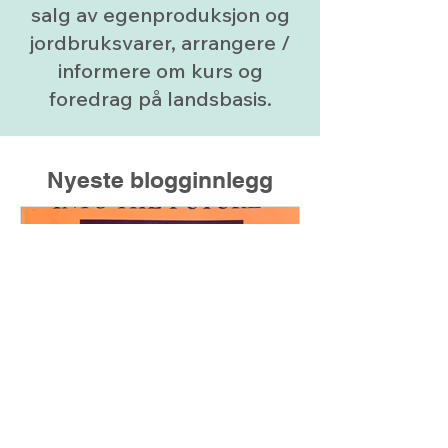
salg av egenproduksjon og
jordbruksvarer, arrangere /
informere om kurs og
foredrag på landsbasis.
Nyeste blogginnlegg