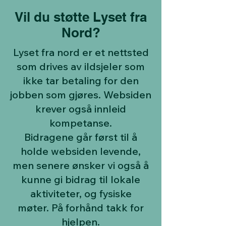
Vil du støtte Lyset fra
Nord?
Lyset fra nord er et nettsted
som drives av ildsjeler som
ikke tar betaling for den
jobben som gjøres. Websiden
krever også innleid
kompetanse.
Bidragene går først til å
holde websiden levende,
men senere ønsker vi også å
kunne gi bidrag til lokale
aktiviteter, og fysiske
møter.
På forhånd takk for
hjelpen.​​