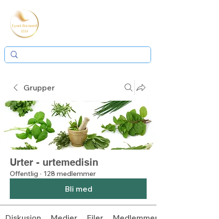
Grupper
Urter - urtemedisin
Offentlig
·
128 medlemmer
Bli med
Diskusjon
Medier
Filer
Medlemmer