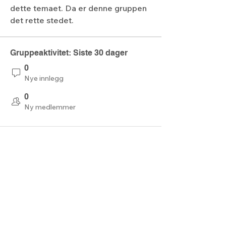
dette temaet. Da er denne gruppen 
det rette stedet.
Gruppeaktivitet: Siste 30 dager
0
Nye innlegg
0
Ny medlemmer
Lyset fra nord
Kontaktskjema
post@lysetfranord.org