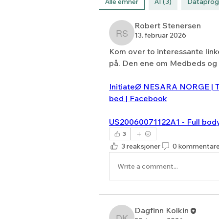
Alle emner
AI (3)
Dataprog
Robert Stenersen
13. februar 2026
Robert Stenersen
Kom over to interessante linke
på. Den ene om Medbeds og d
InitiateØ NESARA NORGE | Ta
bed | Facebook
US20060071122A1 - Full body
3
3 reaksjoner
0 kommentare
Write a comment...
Dagfinn Kolkin