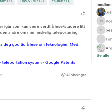
ram (3)
Tips & Triks (2)
Youtube (1)
medlem
Sis
Rob
Robert
r igår som kan være verdt å lese/studere litt 
pea
en andre om menneskelig teleportering.
pearl
To
TomJ
 deg god tid å lese om teknologien Med 
An
Se alle
 teleportation system - Google Patents
r
41 visninger