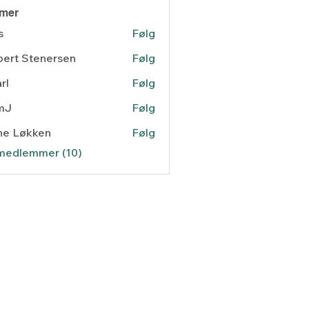
mer
s
Følg
ert Stenersen
Følg
 Stenersen
rl
Følg
mJ
Følg
ne Løkken
Følg
 medlemmer (10)