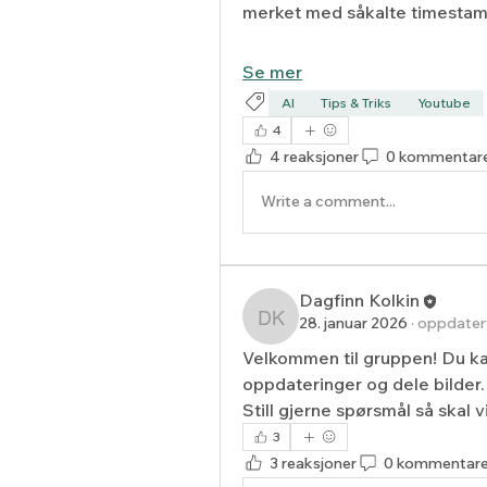
merket med såkalte timestams.
Se mer
AI
Tips & Triks
Youtube
4
4 reaksjoner
0 kommentar
Write a comment...
Dagfinn Kolkin
28. januar 2026
·
oppdatert
Dagfinn Kolkin
Velkommen til gruppen! Du ka
oppdateringer og dele bilder.
Still gjerne spørsmål så skal v
3
3 reaksjoner
0 kommentare