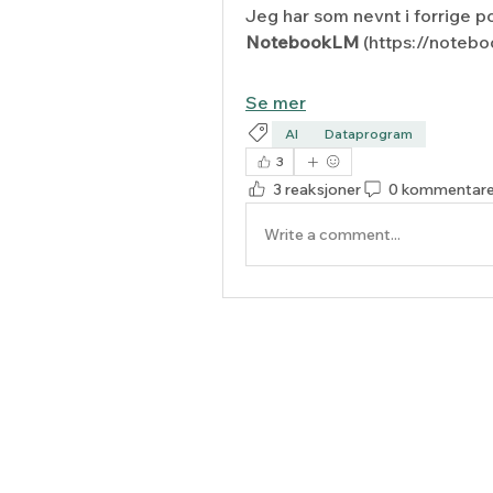
NotebookLM
 (https://note
Se mer
AI
Dataprogram
3
3 reaksjoner
0 kommentare
Write a comment...