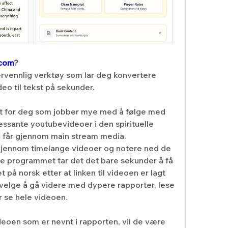
.com
?
ervennlig verktøy som lar deg konvertere 
eo til tekst på sekunder.
et for deg som jobber mye med å følge med 
essante youtubevideoer i den spirituelle 
e får gjennom main stream media.  
 gjennom timelange videoer og notere ned de 
e programmet tar det det bare sekunder å få 
 på norsk etter at linken til videoen er lagt 
 velge å gå videre med dypere rapporter, lese 
r se hele videoen.
deoen som er nevnt i rapporten, vil de være 