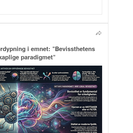
ordypning i emnet: "Bevissthetens
skaplige paradigmet"