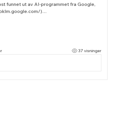
Jeg har som nevnt i forrige post funnet ut av AI-programmet fra Google, 
booklm.google.com/)…
r
37 visninger