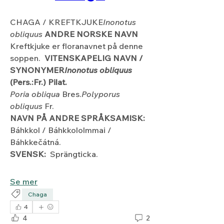
CHAGA / KREFTKJUKE
Inonotus 
obliquus
 ANDRE NORSKE NAVN
Kreftkjuke er floranavnet på denne 
soppen.  
VITENSKAPELIG NAVN / 
SYNONYMER
Inonotus obliquus 
(Pers.:Fr.) Pilat.
Poria obliqua 
Bres.
Polyporus 
obliquus 
Fr. 
NAVN PÅ ANDRE SPRÅKSAMISK:
Báhkkol / Báhkkololmmai / 
Báhkkečátná.
SVENSK:
  Sprängticka.
Se mer
Chaga
Om
4
Basert på hva du kan finne under
4
2