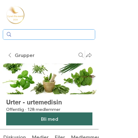
Grupper
Urter - urtemedisin
Offentlig
·
128 medlemmer
Bli med
Diskusjon
Medier
Filer
Medlemmer