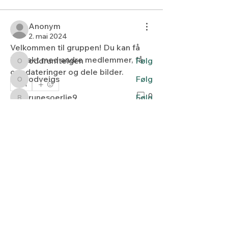
knappen Urter - urtemedisin
...
Les mer
Anonym
2. mai 2024
medlemmer
Velkommen til gruppen! Du kan få 
kontakt med andre medlemmer, få 
oddrumteigen
Følg
oddrumteigen
oppdateringer og dele bilder.
odveigs
Følg
odveigs
1
1
0
runesoerlie9
Følg
runesoerlie9
hwarnes
Følg
hwarnes
inghild.andersen
Følg
inghild.andersen
Se alle medlemmer (128)
Lyset fra nord