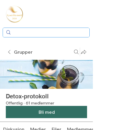
Grupper
Detox-protokoll
Offentlig
·
61 medlemmer
Bli med
Diskusjon
Medier
Filer
Medlemmer