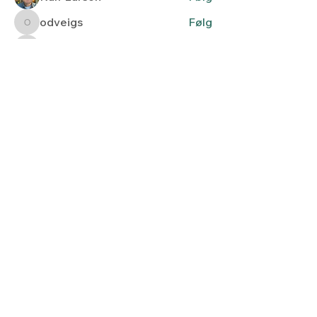
odveigs
Følg
odveigs
kristin.ringsby70
Følg
kristin.ringsby70
Se alle medlemmer (61)
Lyset fra nord
Kontaktskjema
post@lysetfranord.org
Formålsparagrafer / etiske
retningslinjer
Disclaimer