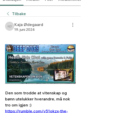
Tilbake
Kaja Ødegaard
Kaja Ødegaard
19. juni 2024
Den som trodde at vitenskap og 
bønn utelukker hverandre, må nok 
tro om igjen :)
https://rumble.com/v51okzx-the-