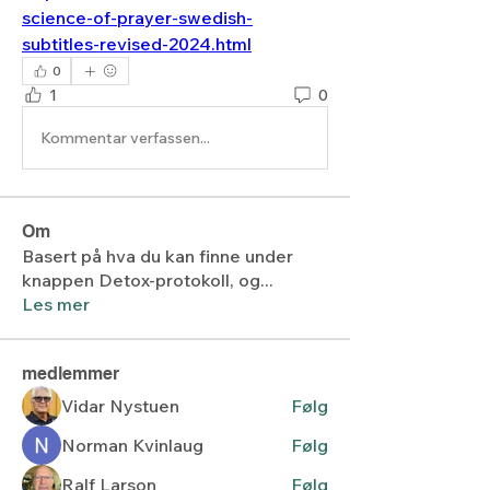
science-of-prayer-swedish-
subtitles-revised-2024.html
0
1
0
Kommentar verfassen...
Om
Basert på hva du kan finne under
knappen Detox-protokoll, og
...
Les mer
medlemmer
Vidar Nystuen
Følg
Norman Kvinlaug
Følg
Ralf Larson
Følg