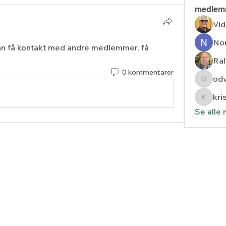
medlem
Vid
Nor
n få kontakt med andre medlemmer, få 
Ral
0 kommentarer
od
odveig
kri
kristin
Se alle