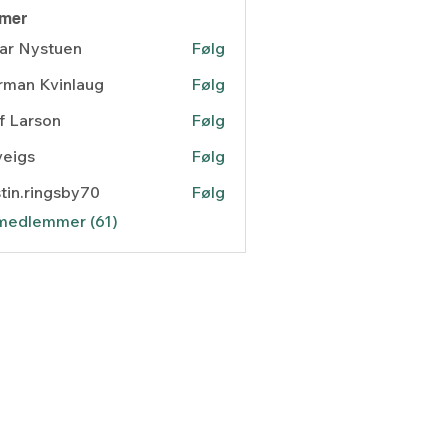
mer
ar Nystuen
Følg
man Kvinlaug
Følg
f Larson
Følg
veigs
Følg
s
stin.ringsby70
Følg
.ringsby70
 medlemmer (61)