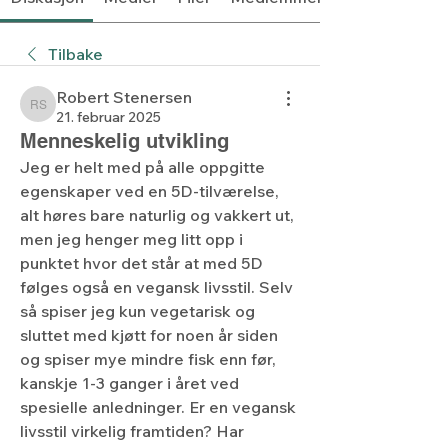
Tilbake
Robert Stenersen
Robert Stenersen
21. februar 2025
Menneskelig utvikling
Jeg er helt med på alle oppgitte 
egenskaper ved en 5D-tilværelse, 
alt høres bare naturlig og vakkert ut, 
men jeg henger meg litt opp i 
punktet hvor det står at med 5D 
følges også en vegansk livsstil. Selv 
så spiser jeg kun vegetarisk og 
sluttet med kjøtt for noen år siden 
og spiser mye mindre fisk enn før, 
kanskje 1-3 ganger i året ved 
spesielle anledninger. Er en vegansk 
livsstil virkelig framtiden? Har 