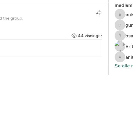
medlem
eri
erik
d the group.
gun
gunnar
bs
44 visninger
bsands
Bri
ani
anita.da
Se alle