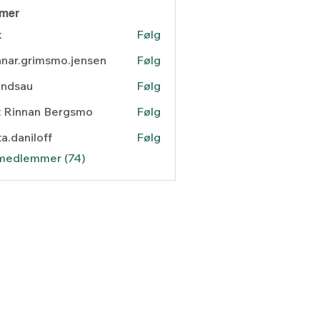
mer
k
Følg
nar.grimsmo.jensen
Følg
.grimsmo.jensen
andsau
Følg
au
t Rinnan Bergsmo
Følg
ta.daniloff
Følg
niloff
 medlemmer (74)