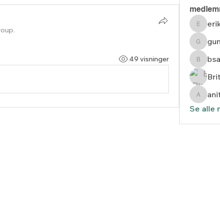
medlem
eri
erik
roup.
gun
gunnar
bs
49 visninger
bsands
Bri
ani
anita.da
Se alle