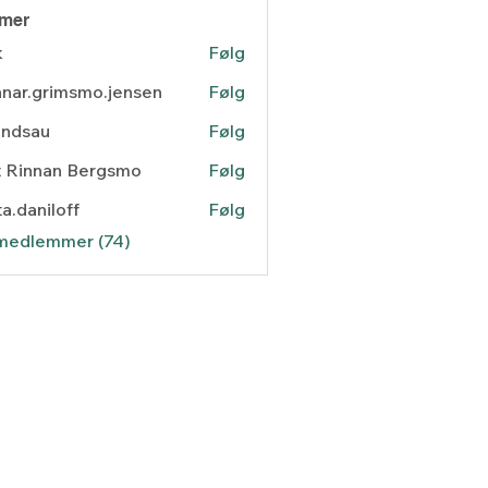
mer
k
Følg
nar.grimsmo.jensen
Følg
.grimsmo.jensen
andsau
Følg
au
t Rinnan Bergsmo
Følg
ta.daniloff
Følg
niloff
 medlemmer (74)