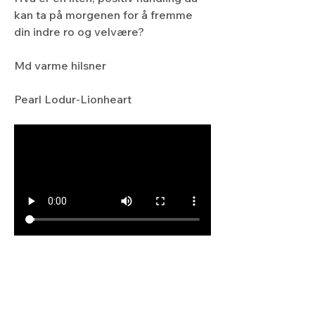
kan ta på morgenen for å fremme 
din indre ro og velvære?
Md varme hilsner
Pearl Lodur-Lionheart
Meditasjon
3
3
0
53