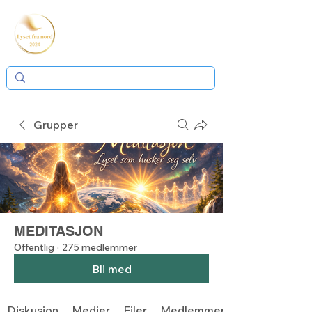
Grupper
MEDITASJON
Offentlig
·
275 medlemmer
Bli med
Diskusjon
Medier
Filer
Medlemmer