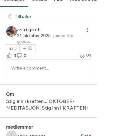
Tilbake
astri.groth
21. oktober 2025
·
joined the
group.
3
3
0
91
Write a comment...
Om
Stig inn i kraften... OKTOBER-
MEDITASJON-Stig inn i KRAFTEN!
medlemmer
anne.straete
Følg