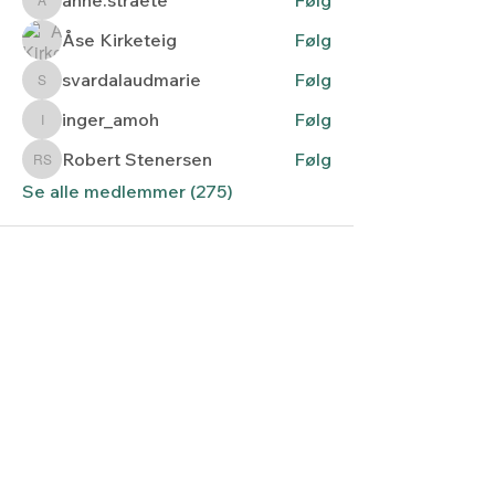
anne.straete
Åse Kirketeig
Følg
svardalaudmarie
Følg
svardalaudmarie
inger_amoh
Følg
inger_amoh
Robert Stenersen
Følg
Robert Stenersen
Se alle medlemmer (275)
Lyset fra nord
Kontaktskjema
post@lysetfranord.org
Formålsparagrafer / etiske