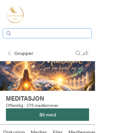
Grupper
MEDITASJON
Offentlig
·
275 medlemmer
Bli med
Diskusjon
Medier
Filer
Medlemmer