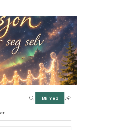
Bli med
er