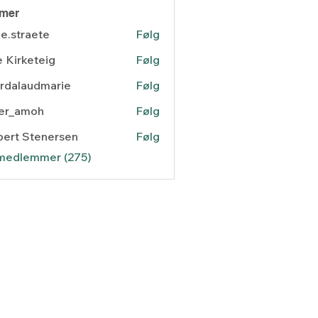
mer
e.straete
Følg
raete
 Kirketeig
Følg
rdalaudmarie
Følg
laudmarie
ger_amoh
Følg
amoh
ert Stenersen
Følg
 Stenersen
 medlemmer (275)