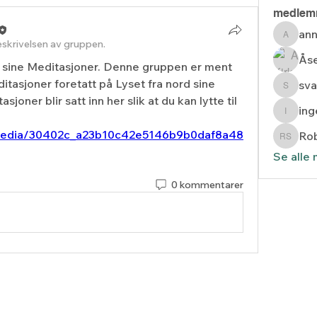
medlem
ann
anne.st
skrivelsen av gruppen.
Åse
sine Meditasjoner. Denne gruppen er ment 
asjoner foretatt på Lyset fra nord sine 
sva
svarda
oner blir satt inn her slik at du kan lytte til 
in
inger_
om/media/30402c_a23b10c42e5146b9b0daf8a48
Rob
Robert
Se alle
0 kommentarer