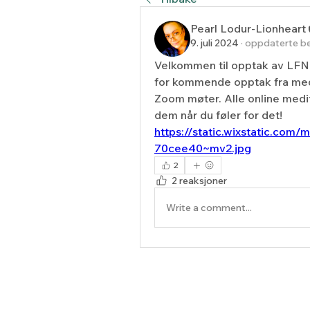
Pearl Lodur-Lionheart
9. juli 2024
·
oppdaterte be
Velkommen til opptak av LFN 
for kommende opptak fra medit
Zoom møter. Alle online meditasj
dem når du føler for det! 
https://static.wixstatic.c
70cee40~mv2.jpg
2
2 reaksjoner
Write a comment...