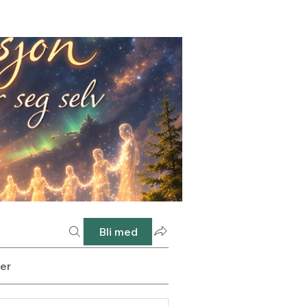
Bli med
er