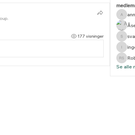
medlem
ann
anne.st
roup.
Åse
sva
177 visninger
svarda
in
inger_
Rob
Robert
Se alle