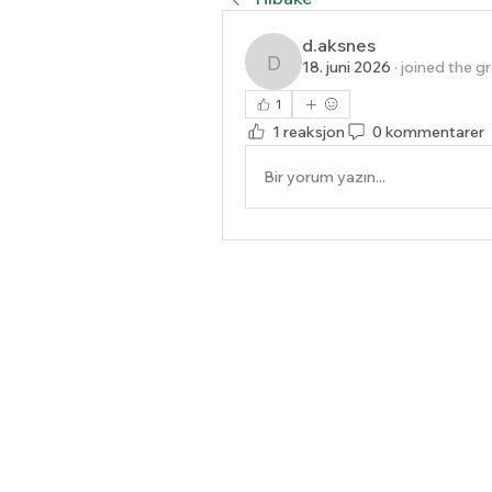
d.aksnes
18. juni 2026
·
joined the g
d.aksnes
1
1 reaksjon
0 kommentarer
Bir yorum yazın...