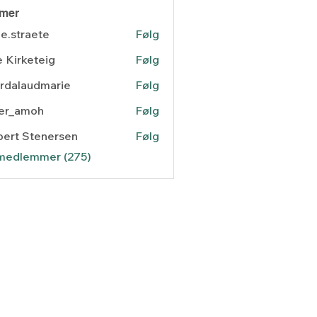
mer
e.straete
Følg
raete
 Kirketeig
Følg
rdalaudmarie
Følg
laudmarie
ger_amoh
Følg
amoh
ert Stenersen
Følg
 Stenersen
 medlemmer (275)