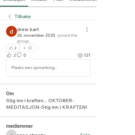
Tilbake
drew kart
26. november 2025
·
joined the
group.
2
2
0
121
Plaats een opmerking...
Om
Stig inn i kraften... OKTOBER-
MEDITASJON-Stig inn i KRAFTEN!
medlemmer
anne.straete
Følg