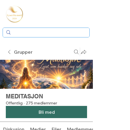
Grupper
MEDITASJON
Offentlig
·
275 medlemmer
Bli med
Diskusjon
Medier
Filer
Medlemmer