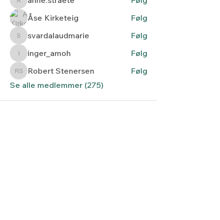
anne.straete
Åse Kirketeig
Følg
svardalaudmarie
Følg
svardalaudmarie
inger_amoh
Følg
inger_amoh
Robert Stenersen
Følg
Robert Stenersen
Se alle medlemmer (275)
Lyset fra nord
Kontaktskjema
post@lysetfranord.org
Formålsparagrafer / etiske