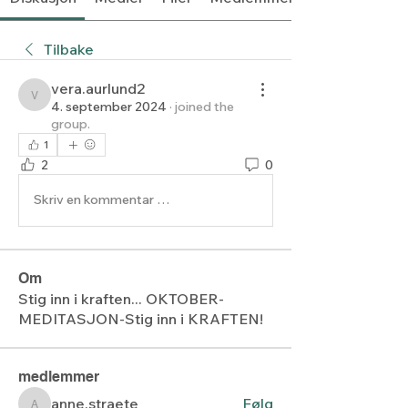
Tilbake
vera.aurlund2
vera.aurlund2
4. september 2024
·
joined the
group.
1
2
0
Skriv en kommentar …
Om
Stig inn i kraften... OKTOBER-
MEDITASJON-Stig inn i KRAFTEN!
medlemmer
anne.straete
Følg