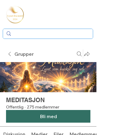
Grupper
MEDITASJON
Offentlig
·
275 medlemmer
Bli med
Diskusjon
Medier
Filer
Medlemmer