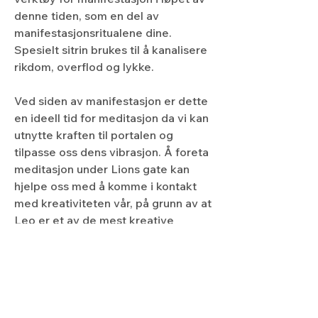
denne tiden, som en del av 
manifestasjonsritualene dine. 
Spesielt sitrin brukes til å kanalisere 
rikdom, overflod og lykke.
Ved siden av manifestasjon er dette 
en ideell tid for meditasjon da vi kan 
utnytte kraften til portalen og 
tilpasse oss dens vibrasjon. Å foreta 
meditasjon under Lions gate kan 
hjelpe oss med å komme i kontakt 
med kreativiteten vår, på grunn av at 
Leo er et av de mest kreative 
tegnene.
Månedens meditasjon-Lions gate 8:8 portalen
.mp4
Last ned MP4 • 284.88MB