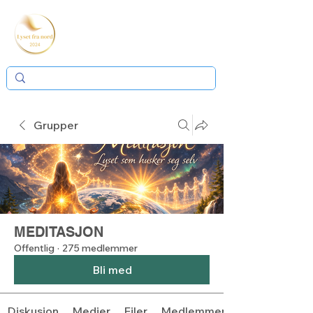
Grupper
MEDITASJON
Offentlig
·
275 medlemmer
Bli med
Diskusjon
Medier
Filer
Medlemmer