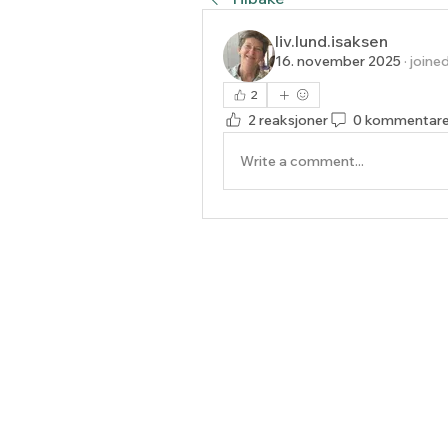
liv.lund.isaksen
16. november 2025
·
joine
2
2 reaksjoner
0 kommentare
Write a comment...