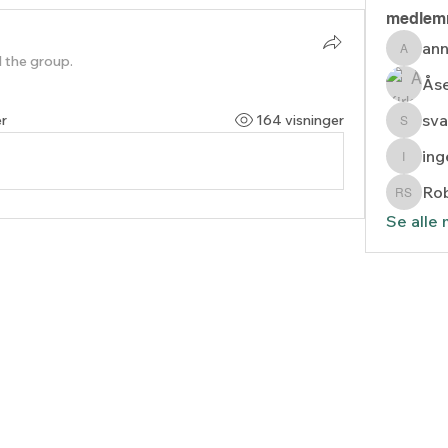
medlem
ann
anne.st
d the group.
Åse
sva
r
164 visninger
svarda
in
inger_
Rob
Robert
Se alle