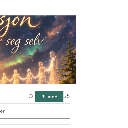
Bli med
er