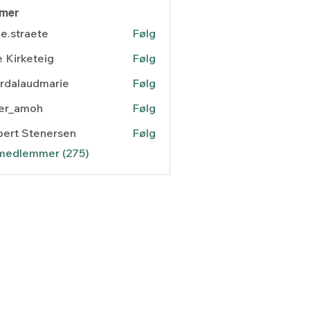
mer
e.straete
Følg
raete
 Kirketeig
Følg
rdalaudmarie
Følg
laudmarie
ger_amoh
Følg
amoh
ert Stenersen
Følg
 Stenersen
 medlemmer (275)