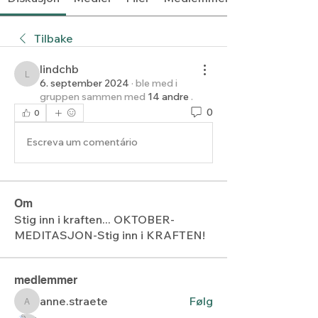
Tilbake
lindchb
lindchb
6. september 2024
·
ble med i
gruppen sammen med
14 andre
.
0
0
Escreva um comentário
Om
Stig inn i kraften... OKTOBER-
MEDITASJON-Stig inn i KRAFTEN!
medlemmer
anne.straete
Følg
anne.straete