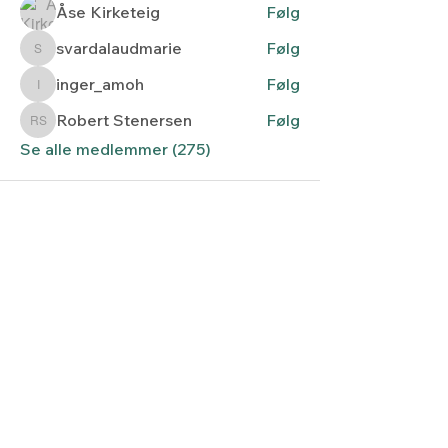
Åse Kirketeig
Følg
svardalaudmarie
Følg
svardalaudmarie
inger_amoh
Følg
inger_amoh
Robert Stenersen
Følg
Robert Stenersen
Se alle medlemmer (275)
Lyset fra nord
Kontaktskjema
post@lysetfranord.org
Formålsparagrafer / etiske
retningslinjer