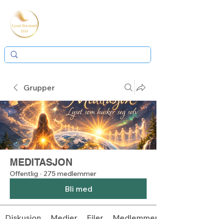
Grupper
MEDITASJON
Offentlig
·
275 medlemmer
Bli med
Diskusjon
Medier
Filer
Medlemmer