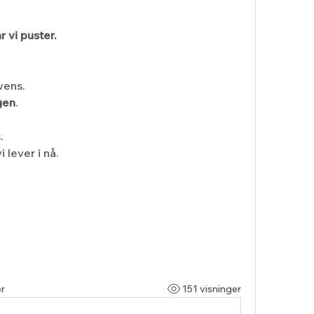
r vi puster.
vens.
gen
.
.
i lever i nå.
r
151 visninger