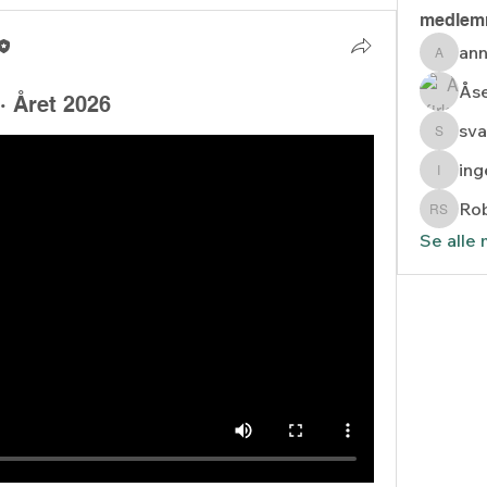
medlem
ann
anne.st
Åse
· Året 2026
sva
svarda
in
inger_
Rob
Robert
Se alle