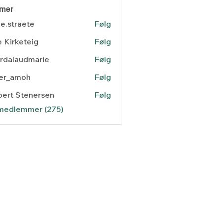
mer
e.straete
Følg
raete
 Kirketeig
Følg
rdalaudmarie
Følg
laudmarie
ger_amoh
Følg
amoh
ert Stenersen
Følg
 Stenersen
 medlemmer (275)