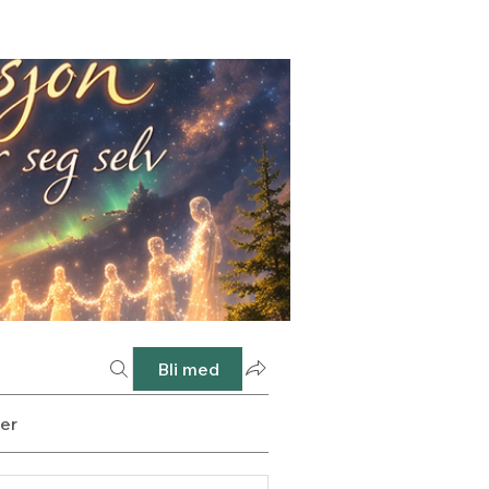
Bli med
er