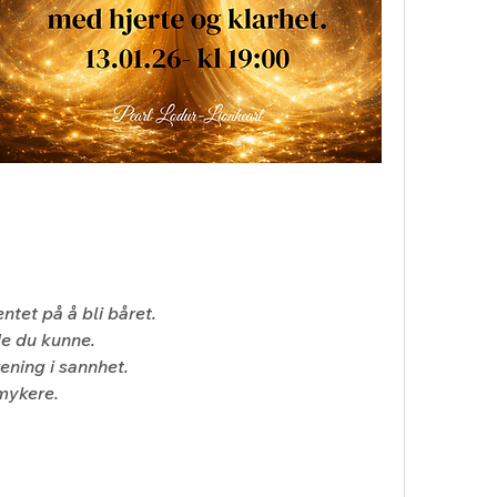
tet på å bli båret.
de du kunne.
ning i sannhet.
mykere.