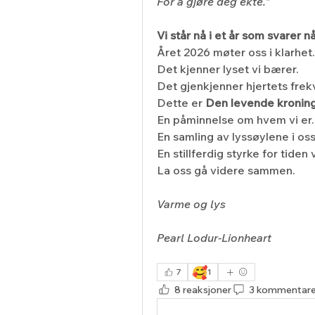
For å gjøre deg ekte."
Vi står nå i et år som svarer nå
Året 2026 møter oss i klarhet.
Det kjenner lyset vi bærer.
Det gjenkjenner hjertets frek
Dette er 
Den levende kronin
En påminnelse om hvem vi er.
En samling av lyssøylene i oss
En stillferdig styrke for tiden v
La oss gå videre sammen.
Varme og lys
Pearl Lodur-Lionheart
🥰
7
1
8 reaksjoner
3 kommentare