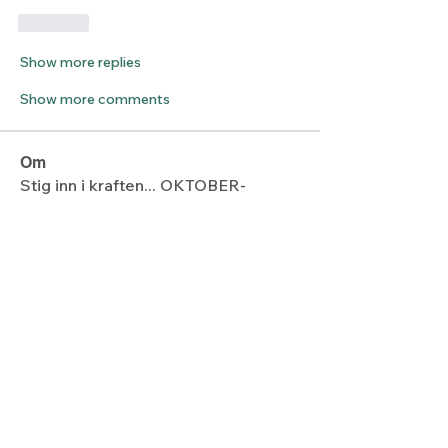
Like
Show more replies
Show more comments
Om
Stig inn i kraften... OKTOBER-
MEDITASJON-Stig inn i KRAFTEN!
medlemmer
anne.straete
Følg
anne.straete
Åse Kirketeig
Følg
svardalaudmarie
Følg
svardalaudmarie
inger_amoh
Følg
inger_amoh
Robert Stenersen
Følg