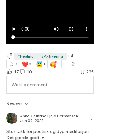
+
4
#Healing
#Aktivering
❤️
😇
🥰
3
8
3
3
17
10
225
Write a comment...
Newest
Anne Cathrine Fjeld Hermansen
Jun 09, 2025
Stor takk for poetisk og dyp meditasjon. 
Det gjorde godt. ♥️