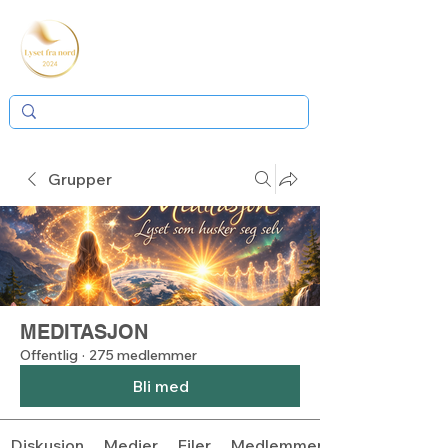
Grupper
MEDITASJON
Offentlig
·
275 medlemmer
Bli med
Diskusjon
Medier
Filer
Medlemmer